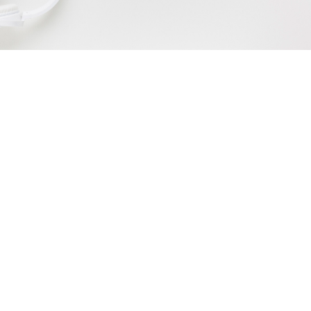
Burnout: Entenda o que é, causas,
sintomas e como prevenir
julho 3, 2025
/
No Comments