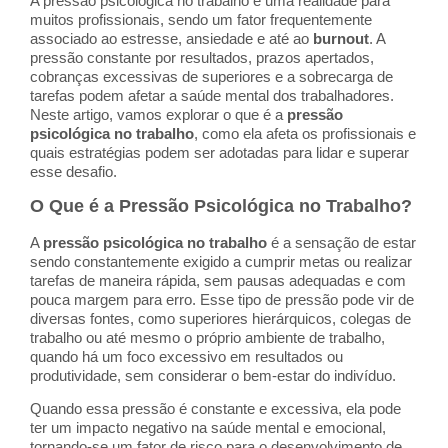
A pressão psicológica no trabalho é uma realidade para
muitos profissionais, sendo um fator frequentemente
associado ao estresse, ansiedade e até ao
burnout
. A
pressão constante por resultados, prazos apertados,
cobranças excessivas de superiores e a sobrecarga de
tarefas podem afetar a saúde mental dos trabalhadores.
Neste artigo, vamos explorar o que é a
pressão
psicológica no trabalho
, como ela afeta os profissionais e
quais estratégias podem ser adotadas para lidar e superar
esse desafio.
O Que é a Pressão Psicológica no Trabalho?
A
pressão psicológica no trabalho
é a sensação de estar
sendo constantemente exigido a cumprir metas ou realizar
tarefas de maneira rápida, sem pausas adequadas e com
pouca margem para erro. Esse tipo de pressão pode vir de
diversas fontes, como superiores hierárquicos, colegas de
trabalho ou até mesmo o próprio ambiente de trabalho,
quando há um foco excessivo em resultados ou
produtividade, sem considerar o bem-estar do indivíduo.
Quando essa pressão é constante e excessiva, ela pode
ter um impacto negativo na saúde mental e emocional,
tornando-se um fator de risco para o desenvolvimento de