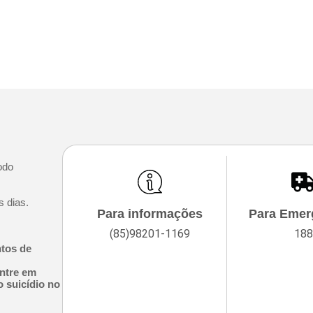
!
odo
s dias.
Para informações
Para Emer
(85)98201-1169
188
ntos de
ntre em
 suicídio no