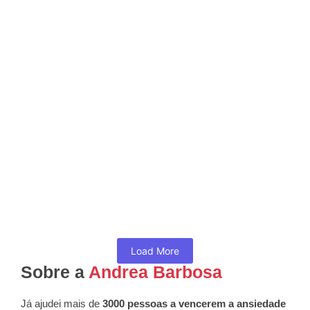
o Esgotamento Profissional
março 29, 2025
/
No Comments
Claro! Aqui está o artigo otimizado para SEO com uma
maior quantidade de palavras-chave relacionadas ao tema
burnout, com foco...
Read More
Como Controlar a Ansiedade nos
Negócios?
março 29, 2025
/
No Comments
A ansiedade é uma das condições mais comuns entre
empresários e empreendedores, especialmente aqueles
que lidam com grandes responsabilidades e...
Read More
Load More
Sobre a
Andrea Barbosa
Já ajudei mais de
3000 pessoas a vencerem a ansiedade