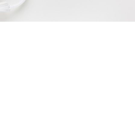
Burnout: Entenda o que é, causas,
sintomas e como prevenir
julho 3, 2025
/
No Comments