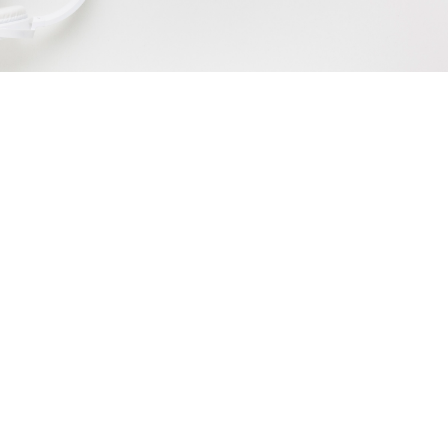
Burnout: Entenda o que é, causas,
sintomas e como prevenir
julho 3, 2025
/
No Comments