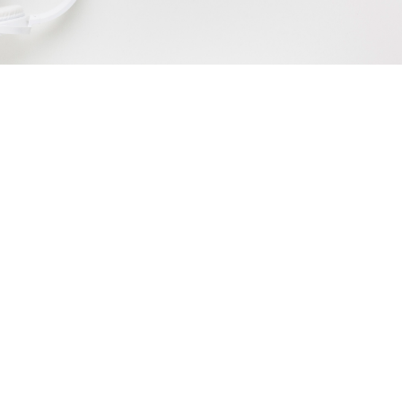
Burnout: Entenda o que é, causas,
sintomas e como prevenir
julho 3, 2025
/
No Comments